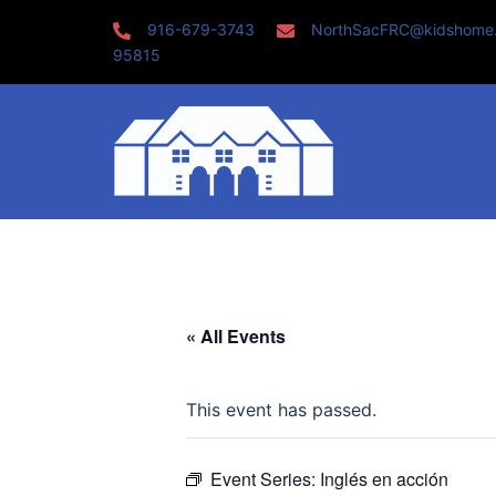
Skip
916-679-3743
NorthSacFRC@kidshome
to
95815
content
« All Events
This event has passed.
Event Series:
Inglés en acción